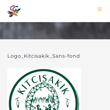
Skip
to
content
Logo_Kitcisakik_Sans-fond