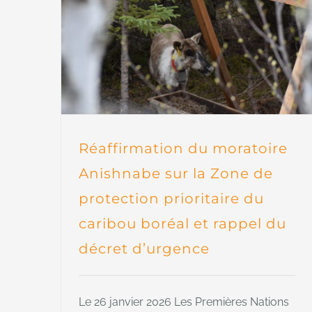
Réaffirmation du moratoire
Anishnabe sur la Zone de
protection prioritaire du
caribou boréal et rappel du
décret d’urgence
Le 26 janvier 2026 Les Premières Nations