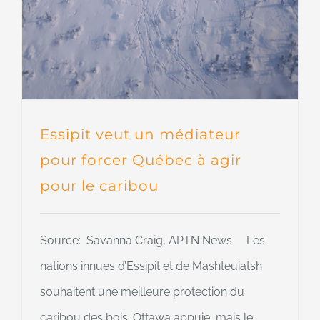
Essipit veut un médiateur
pour forcer Québec à agir
pour le caribou
Source: Savanna Craig, APTN News Les
nations innues d’Essipit et de Mashteuiatsh
souhaitent une meilleure protection du
caribou des bois. Ottawa appuie, mais le