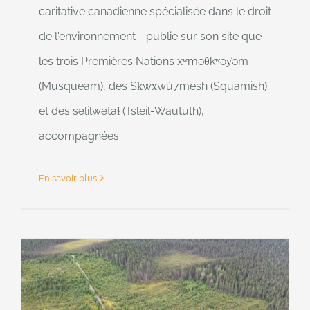
caritative canadienne spécialisée dans le droit
de l'environnement - publie sur son site que
les trois Premières Nations xʷməθkʷəy̓əm
(Musqueam), des Sḵwx̱wú7mesh (Squamish)
et des səlilwətaɬ (Tsleil-Waututh),
accompagnées
En savoir plus