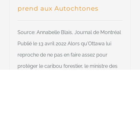
prend aux Autochtones
Source: Annabelle Blais, Journal de Montréal
Publié le 13 avril 2022 Alors qu'Ottawa lui
reproche de ne pas en faire assez pour
protéger le caribou forestier, le ministre des
Forêts et de la Faune Pierre Dufour a plutôt
montré du doigt des expéditions de chasse
autochtone menées sur la Côte-Nord cet
hiver. «On a des populations qui
En savoir plus